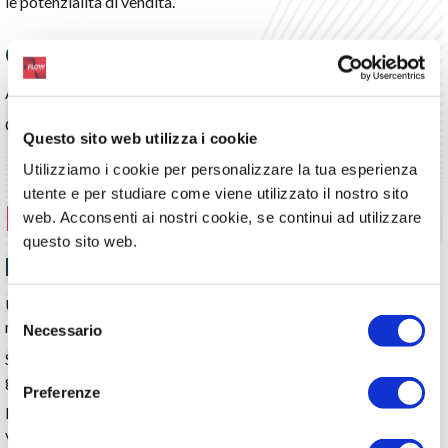
le potenzialità di vendita.
Controllo
Analisi statistiche disponibili in tempo reale su tutti i dispositivi.
Confronto budget-consuntivo sempre aggiornato.
Questo sito web utilizza i cookie
Utilizziamo i cookie per personalizzare la tua esperienza
utente e per studiare come viene utilizzato il nostro sito
Produzione
web. Acconsenti ai nostri cookie, se continui ad utilizzare
questo sito web.
Riduzione errori
Utilizzo di lettori barcode per garantire la correttezza delle
Selezione
materie prime utilizzate per l’ordine di produzione in corso.
Necessario
del
Semplificazione nella dichiarazione dei lotti utilizzati per
consenso
garantire la tracciabilità.
Preferenze
Etichettatura automatica prodotto finito e contestuale
versamento in magazzino.