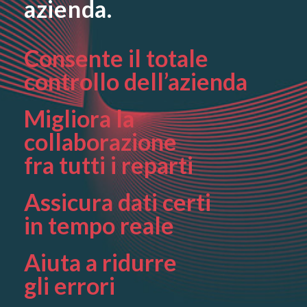
azienda.
Consente il totale
controllo dell’azienda
Migliora la
collaborazione
fra tutti i reparti
Assicura dati certi
in tempo reale
Aiuta a ridurre
gli errori